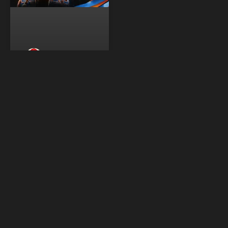
Knicks
consiguen
campeonato de
la NBA y premio
de 9.5 millones
de dólares
Los New York Knicks se
coronaron campeones de
la temporada 2025-2026
de la NBA tras derrotar a
San Antonio Spurs con un
marcador de 94-90 en el
quinto compromiso de las
finales. El resultado de este
encuentro cerró la serie
definitiva con un balance
de cuatro victorias ante
una sola