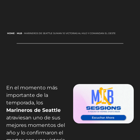
HOME
-
MLB
-
MARINEROS DE SEATTLE SUMAN 10 VICTORIAS AL HILO Y COMANDAN EL OESTE
En el momento más
importante de la
temporada, los
Marineros de Seattle
atraviesan uno de sus
mejores momentos del
año y lo confirmaron el