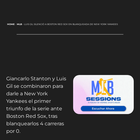
HOME
-
MLB
-
LUIS GIL SILENCIÓ A BOSTON RED SOX EN BLANQUEADA DE NEW YORK YANKEES
Giancarlo Stanton y Luis
Gil se combinaron para
darle a New York
Yankees el primer
triunfo de la serie ante
Boston Red Sox, tras
blanquearlos 4 carreras
por 0.