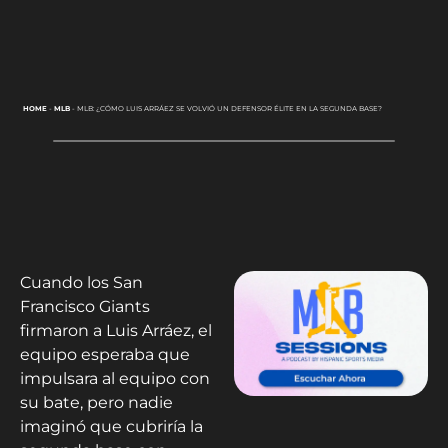
HOME
-
MLB
-
MLB: ¿CÓMO LUIS ARRÁEZ SE VOLVIÓ UN DEFENSOR ÉLITE EN LA SEGUNDA BASE?
Cuando los San
Francisco Giants
firmaron a Luis Arráez, el
equipo esperaba que
impulsara al equipo con
su bate, pero nadie
imaginó que cubriría la