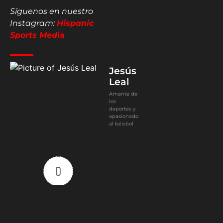
Síguenos en nuestro
Instagram:
Hispanic
Sports Med
ia
Jesús
Leal
Amante de
los
deportes y
apasionado
al béisbol
0
Article Rating