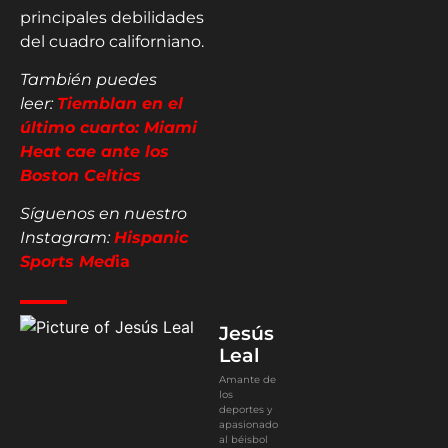
principales debilidades
del cuadro californiano.
También puedes
leer:
Tiemblan en el
último cuarto: Miami
Heat cae ante los
Boston Celtics
Síguenos en nuestro
Instagram:
Hispanic
Sports Med
ia
Jesús
Leal
Amante de
los
deportes y
apasionado
al béisbol