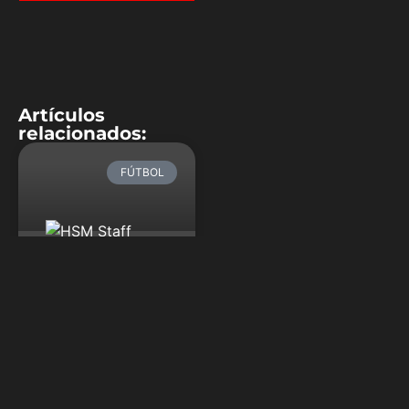
Artículos
relacionados:
FÚTBOL
Zinedine Zidane
entre dos de sus
amores
Zinedine Zidane siempre
tendrá en Juventus y Real
Madrid un gran punto de
coincidencia. El hoy técnico
del conjunto merengue fue
alguna vez el referente de