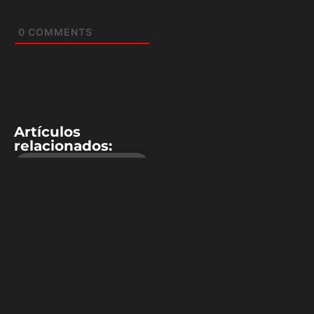
0
COMMENTS
Artículos
relacionados:
NBA
Entrenador de
Victor Oladipo:
“Lo veo mejor
que el año
pasado, mejor