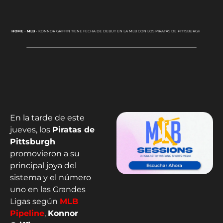
HOME
-
MLB
-
KONNOR GRIFFIN TIENE FECHA DE DEBUT EN LA MLB CON LOS PIRATAS DE PITTSBURGH
En la tarde de este
jueves, los
Piratas de
Pittsburgh
promovieron a su
principal joya del
sistema y el número
uno en las Grandes
Ligas según
MLB
Pipeline
,
Konnor