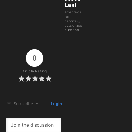
Leal
Amante de
los
deportes y
apasionado
al béisbol
0
Article Rating
Subscribe
Login