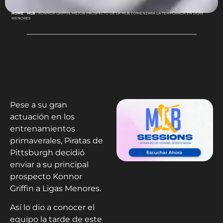
HOME
-
MLB
-
KONNOR GRIFFIN, MEJOR PROSPECTO DE LA MLB, COMENZARÁ LA TEMPORADA EN LIGAS
MENORES
Pese a su gran
actuación en los
entrenamientos
primaverales, Piratas de
Pittsburgh decidió
enviar a su principal
prospecto Konnor
Griffin a Ligas Menores.
Así lo dio a conocer el
equipo la tarde de este