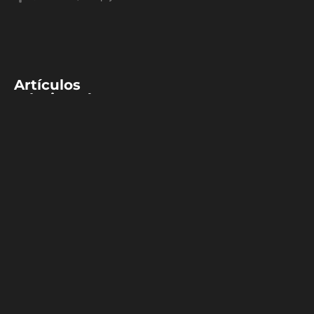
Artículos
relacionados:
NBA
Golden State
continúa su paso
arrollador y
derrota al Jazz
Los Golden State Warriors
derrotaron 106 por 94 a los
Utah Jazz. Consiguiendo la
primera victoria de esta
etapa y la quinta de