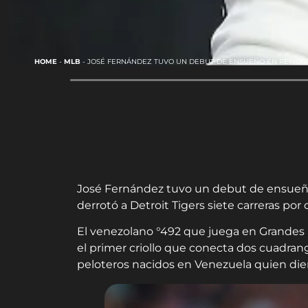
HOME
-
MLB
-
JOSÉ FERNÁNDEZ TUVO UN DEBUT DE ENSUEÑO EN REMONT
José Fernández tuvo un debut de ensueño
derrotó a Detroit Tigers siete carreras por 
El venezolano °492 que juega en Grandes L
el primer criollo que conecta dos cuadran
peloteros nacidos en Venezuela quien die