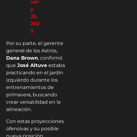
uar
y
25,
202
5
Por su parte, el gerente
general de los Astros,
Dana Brown
, confirmó
que
José Altuve
estaba
practicando en el jardín
izquierdo durante los
entrenamientos de
primavera, buscando
crear versatilidad en la
alineación.
Con estas proyecciones
ofensivas y su posible
nueva posición