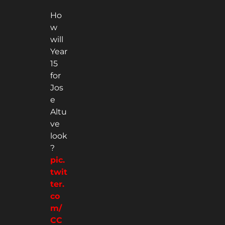
Ho
w
will
Year
15
for
Jos
e
Altu
ve
look
?
pic.
twit
ter.
co
m/
CC