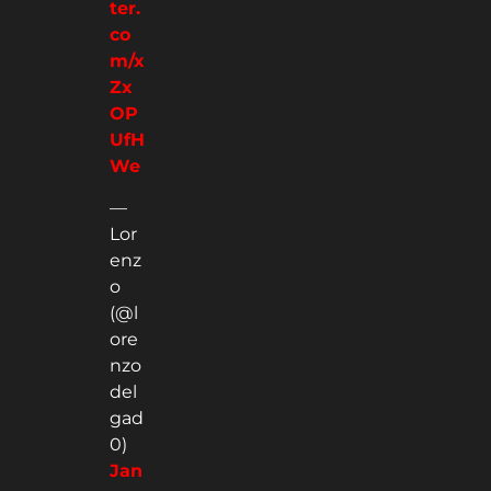
ter.
co
m/x
Zx
OP
UfH
We
—
Lor
enz
o
(@l
ore
nzo
del
gad
0)
Jan