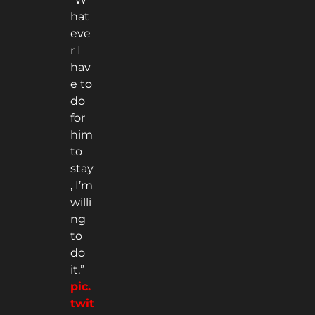
hat
eve
r I
hav
e to
do
for
him
to
stay
, I’m
willi
ng
to
do
it.”
pic.
twit