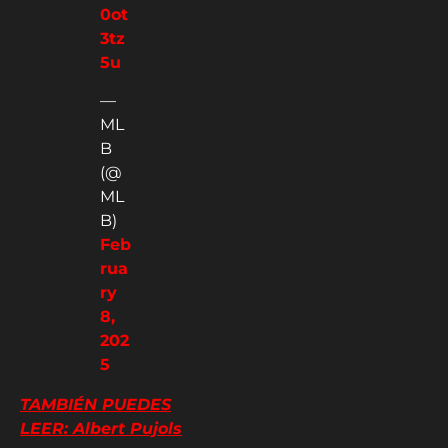
0ot
3tz
5u
—
ML
B
(@
ML
B)
Feb
rua
ry
8,
202
5
TAMBIÉN PUEDES
LEER: Albert Pujols