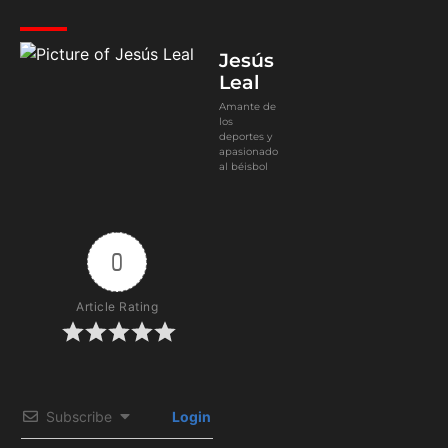
Jesús
Leal
Amante de
los
deportes y
apasionado
al béisbol
0
Article Rating
Subscribe
Login