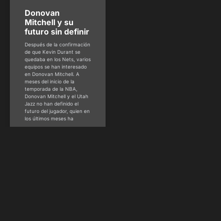
Donovan
Mitchell y su
futuro sin definir
Después de la confirmación
de que Kevin Durant se
quedaba en los Nets, varios
equipos se han interesado
en Donovan Mitchell. A
meses del inicio de la
temporada de la NBA,
Donovan Mitchell y el Utah
Jazz no han definido el
futuro del jugador, quien en
los últimos meses ha
HSM Staff
agosto
25, 2022
FÚTBOL