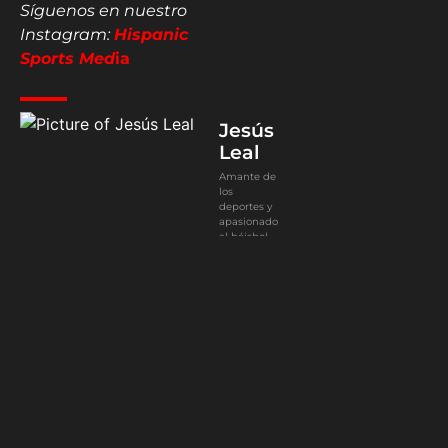
Síguenos en nuestro
Instagram:
Hispanic
Sports Med
ia
Jesús
Leal
Amante de
los
deportes y
apasionado
al béisbol
0
Article Rating