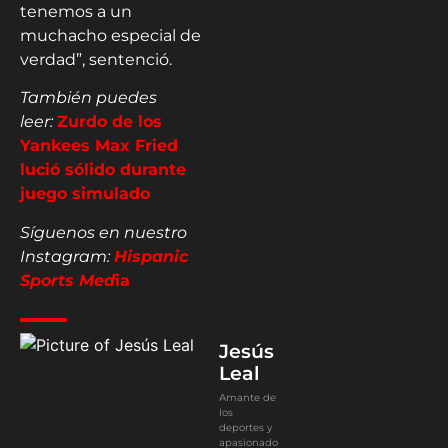
tenemos a un
muchacho especial de
verdad”, sentenció.
También puedes
leer:
Zurdo de los
Yankees Max Fried
lució sólido durante
juego simulado
Síguenos en nuestro
Instagram:
Hispanic
Sports Med
ia
Jesús
Leal
Amante de
los
deportes y
apasionado