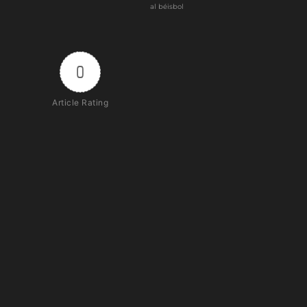
al béisbol
0
Article Rating
Subscribe
Login