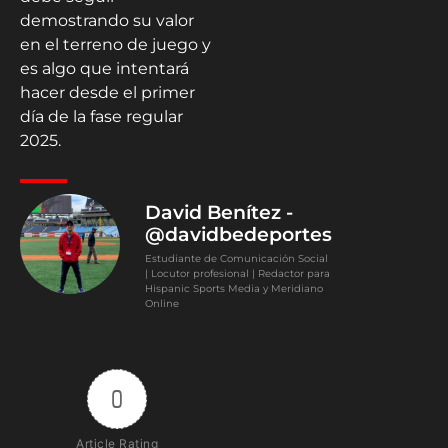
demostrando su valor
en el terreno de juego y
es algo que intentará
hacer desde el primer
día de la fase regular
2025.
David Benítez -
@davidbedeportes
Estudiante de Comunicación Social
| Locutor profesional | Redactor para
Hispanic Sports Media y Meridiano
Online
0
Article Rating