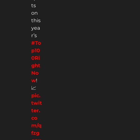
ts
on
this
yea
r’s
#To
p10
0Ri
ght
No
w
!
📈
pic.
twit
ter.
co
m/q
fzg