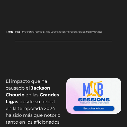
HOME
-
MLB
-
JACKSON CHOURIO ENTRE LOS MEJORES 40 PELOTEROS DE MLB PARA 2025
El impacto que ha
causado el
Jackson
Chourio
en las
Grandes
Ligas
desde su debut
en la temporada 2024
ha sido más que notorio
tanto en los aficionados