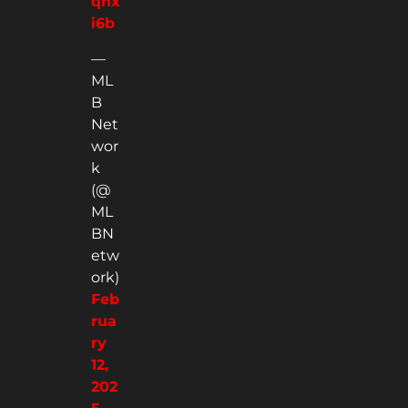
qnx
i6b
—
ML
B
Net
wor
k
(@
ML
BN
etw
ork)
Feb
rua
ry
12,
202