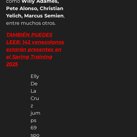
como
Willy Adames,
Pete Alonso, Christian
Yelich, Marcus Semien
,
entre muchos otros.
TAMBIÉN PUEDES
LEER: 142 venezolanos
estarán presentes en
el Spring Training
2025
Elly
De
La
Cru
z
jum
ps
69
spo