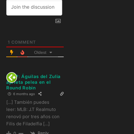
1
COMMENT
Oldest
LVBP: Águilas del Zulia
aprieta pelea en el
Round Robin
6 months ago
[…] También puedes
leer: MLB: J.T Realmuto
renovó por tres años con
Filis de Filadelfia […]
Reply
0