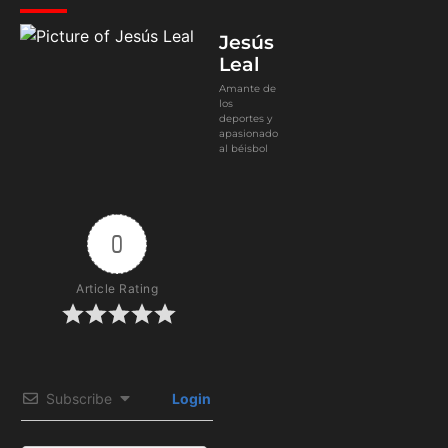
Jesús
Leal
Amante de
los
deportes y
apasionado
al béisbol
0
Article Rating
Subscribe
Login