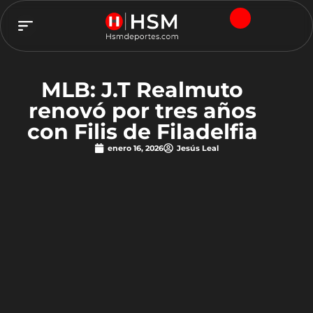
TEAM HSM
MLB: J.T Realmuto
renovó por tres años
con Filis de Filadelfia
enero 16, 2026
Jesús Leal