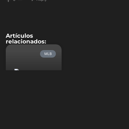
Artículos
relacionados:
MLB
Tanner Roark
sería el abridor
de EE.UU. ante
Japón
El equipo de Estados Unidos
consiguió algo de claridad
sobre la situación de su
pitcheo para las semifinales
del Clásico Mundial de