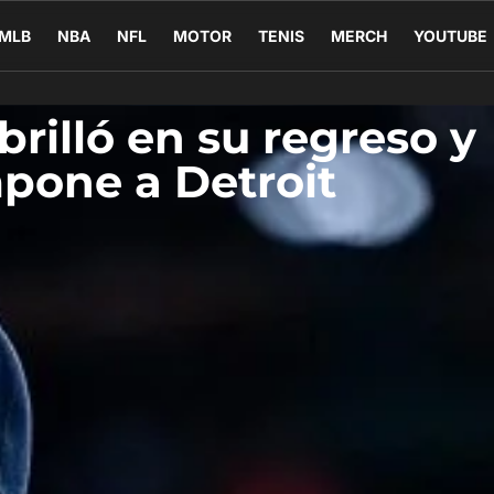
MLB
NBA
NFL
MOTOR
TENIS
MERCH
YOUTUBE
rilló en su regreso y
pone a Detroit