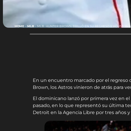
HOME
-
MLB
-
MLB: HUNTER BROWN BRILLÓ EN SU REGRESO Y HOUSTON S
En un encuentro marcado por el regreso 
Brown, los Astros vinieron de atrás para ven
El dominicano lanzó por primera vez en e
pasado, en lo que representó su última te
Detroit en la Agencia Libre por tres años y