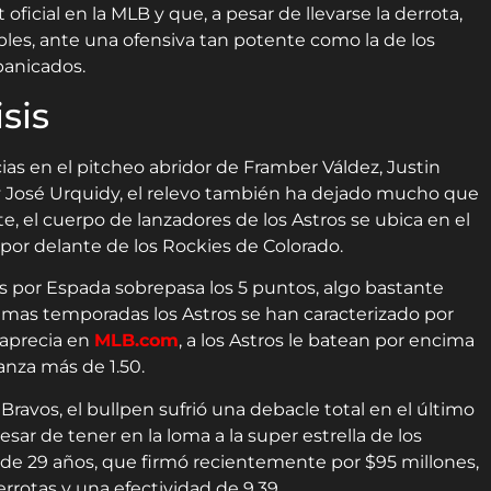
ficial en la MLB y que, a pesar de llevarse la derrota,
bles, ante una ofensiva tan potente como la de los
banicados.
sis
ias en el pitcheo abridor de Framber Váldez, Justin
r y José Urquidy, el relevo también ha dejado mucho que
, el cuerpo de lanzadores de los Astros se ubica en el
 por delante de los Rockies de Colorado.
os por Espada sobrepasa los 5 puntos, algo bastante
imas temporadas los Astros se han caracterizado por
 aprecia en
MLB.com
, a los Astros le batean por encima
anza más de 1.50.
Bravos, el bullpen sufrió una debacle total en el último
esar de tener en la loma a la super estrella de los
ta de 29 años, que firmó recientemente por $95 millones,
rotas y una efectividad de 9.39.