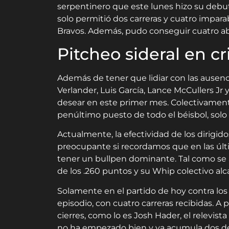
serpentinero que este lunes hizo su debut o
solo permitió dos carreras y cuatro impara
Bravos. Además, pudo conseguir cuatro a
Pitcheo sideral en cri
Además de tener que lidiar con las ausenc
Verlander, Luis García, Lance McCullers J
desear en este primer mes. Colectivamente
penúltimo puesto de todo el béisbol, solo
Actualmente, la efectividad de los dirigid
preocupante si recordamos que en las últ
tener un bullpen dominante. Tal como se
de los .260 puntos y su Whip colectivo alc
Solamente en el partido de hoy contra los 
episodio, con cuatro carreras recibidas. A p
cierres, como lo es Josh Hader, el relevis
no ha empezado bien y ya acumula dos der