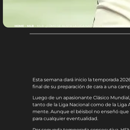
HOME
-
MLB
-
MLB: ¿CÓMO SE ALISTA LA LIGA NACIONAL PARA LA TEMPOR
Esta semana dará inicio la temporada 2026 
final de su preparación de cara a una cam
Luego de un apasionante Clásico Mundial, 
tanto de la Liga Nacional como de la Liga
mente. Aunque el béisbol no enseñó que 
para cualquier eventualidad.
Por segunda temporada consecutiva, HSM t