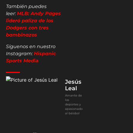
También puedes
leer:
MLB: Andy Pages
lideró paliza de los
Dodgers con tres
bambinazos
Síguenos en nuestro
Instagram:
Hispanic
Sports Med
ia
Jesús
Leal
Amante de
los
deportes y
apasionado
al béisbol