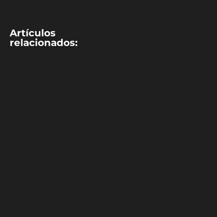
Artículos
relacionados:
MOTOR
Previa: GP de
Austria 2026
¿Hamilton vs
Mercedes por la
victoria?