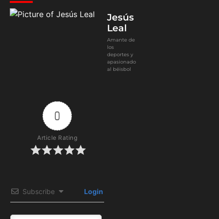
Jesús
Leal
Amante de
los
deportes y
apasionado
al béisbol
0
Article Rating
Subscribe
Login