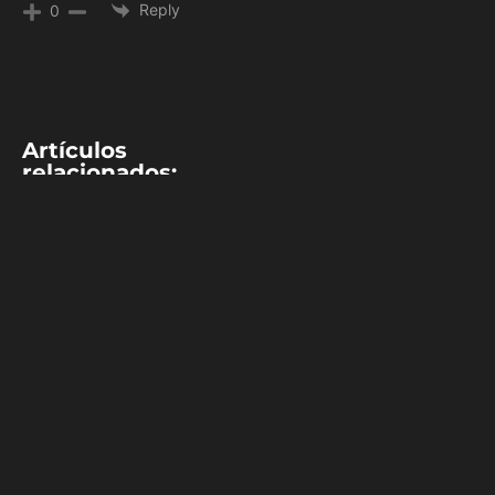
Reply
0
Artículos
relacionados:
MLB
Daniel Murphy y
Nate Lowe
sorpresivamente
fueron
distinguidos
Jugadores de la
Semana