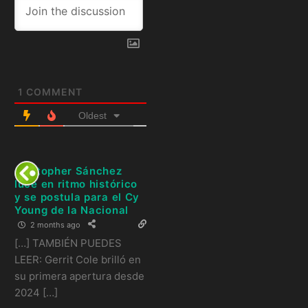
1
COMMENT
Oldest
Cristopher Sánchez
luce en ritmo histórico
y se postula para el Cy
Young de la Nacional
2 months ago
[…] TAMBIÉN PUEDES
LEER: Gerrit Cole brilló en
su primera apertura desde
2024 […]