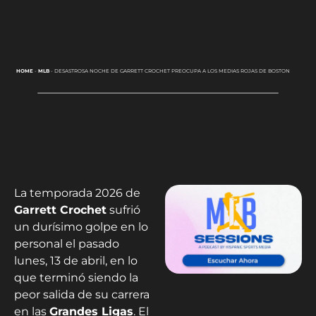
HOME
-
MLB
-
DESASTROSA NOCHE DE GARRETT CROCHET PREOCUPA A LOS MEDIAS ROJAS DE BOSTON
La temporada 2026 de
Garrett Crochet
sufrió
un durísimo golpe en lo
personal el pasado
lunes, 13 de abril, en lo
que terminó siendo la
peor salida de su carrera
en las
Grandes Ligas
. El