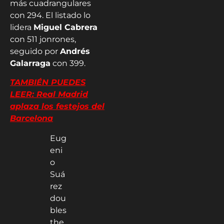
más cuadrangulares
con 294. El listado lo
lidera
Miguel Cabrera
con 511 jonrones,
seguido por
Andrés
Galarraga
con 399.
TAMBIÉN PUEDES
LEER: Real Madrid
aplaza los festejos del
Barcelona
Eug
eni
o
Suá
rez
dou
bles
the