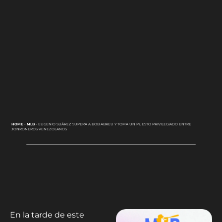
HOME
-
MLB
-
EUGENIO SUÁREZ SUPERA A BOB ABREU Y TOMA UN PUESTO PRIVILEGIADO ENTRE
JONRONEROS VENEZOLANOS
En la tarde de este