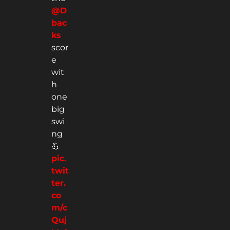
@D
bac
ks
scor
e
wit
h
one
big
swi
ng
💪
pic.
twit
ter.
co
m/c
Quj