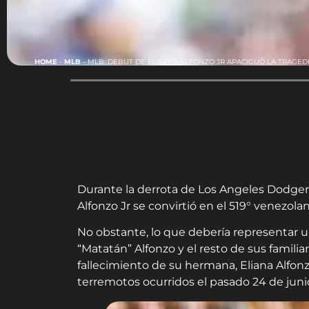
HOME
-
MLB
-
MLB: DEBUT DE ELIEZER ALFONZO JR APACIGUÓ LA TRAGEDI
Durante la derrota de Los Angeles Dodgers
Alfonzo Jr se convirtió en el 519° venezol
No obstante, lo que debería representar u
“Matatán” Alfonzo y el resto de sus famili
fallecimiento de su hermana, Eliana Alfonzo
terremotos ocurridos el pasado 24 de juni