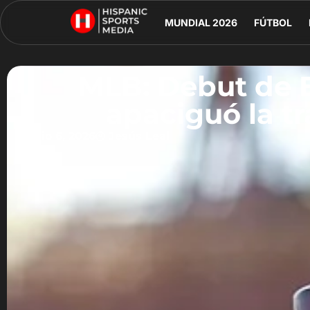
MUNDIAL 2026
FÚTBOL
MLB: Debut de E
apaciguó la tr
julio 6, 2026
Jesús Leal