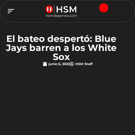
TEAM HSM
El bateo despertó: Blue
Jays barren a los White
Sox
junio 6, 2022
HSM Staff