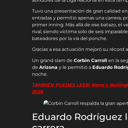
abridores de la Liga Nacional en esta tem
Tuvo una presentación de gran calidad en
entradas y permitió apenas una carrera, p
primer inning. Más allá de ese batazo, el 
rival, siendo víctima solo de seis imparabl
bateadores por la vía del ponche.
Gracias a esa actuación mejoró su récord a 
Un grand slam de
Corbin Carroll
en la se
de
Arizona
y le permitió a
Eduardo Rodrí
noche.
TAMBIÉN PUEDES LEER: Kane y Bellingha
2026
Eduardo Rodríguez l
carrera