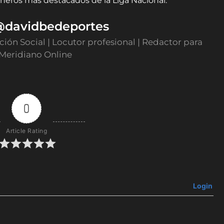
neros más destacados de la Liga Nacional.
 @davidbedeportes
ón Social | Locutor profesional | Redactor para
 Meridiano Online
0
Article Rating
Login