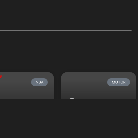
NBA
MOTOR
Mercedes ¡Campeones
Temporada 2019!
nis y el despertar
a defensa de Bucks
La era híbrida de la Fórmula 1 pasará
mantiene vivos en
a la historia como la era dorada del