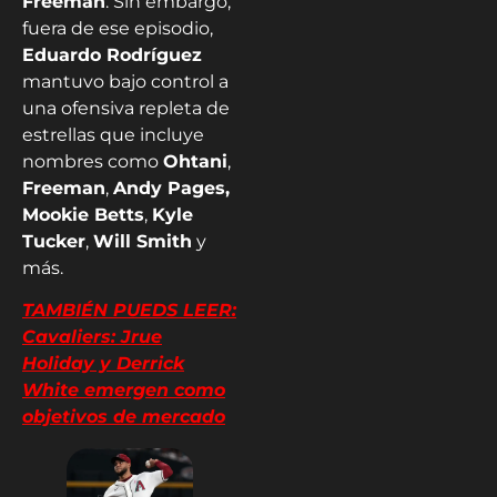
Freeman
. Sin embargo,
fuera de ese episodio,
Eduardo Rodríguez
mantuvo bajo control a
una ofensiva repleta de
estrellas que incluye
nombres como
Ohtani
,
Freeman
,
Andy Pages,
Mookie Betts
,
Kyle
Tucker
,
Will Smith
y
más.
TAMBIÉN PUEDS LEER:
Cavaliers: Jrue
Holiday y Derrick
White emergen como
objetivos de mercado