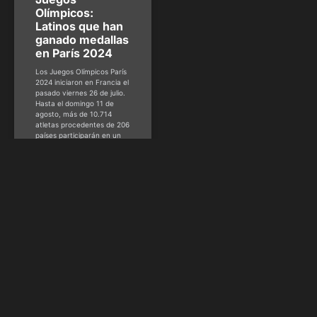
Olímpicos:
Latinos que han
ganado medallas
en París 2024
Los Juegos Olímpicos París
2024 iniciaron en Francia el
pasado viernes 26 de julio.
Hasta el domingo 11 de
agosto, más de 10.714
atletas procedentes de 206
países participarán en un
total de 32 deportes. Hasta
ahora, 13 países de
latinoamérica han ganado
medallas. En HSM Deportes
te contamos quiénes
Patricia Montero -
@soypatimontero
agosto 6, 2024
CLÁSICO MUNDIAL