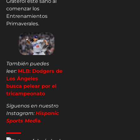
Graterol esté sano al
comenzar los
Entrenamientos
Primaverales.
También puedes
leer:
MLB: Dodgers de
Los Ángeles
busca
pelear
por el
tricampeonato
Síguenos en nuestro
Instagram:
Hispanic
Sports Med
ia