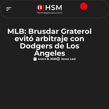
TEAM HSM
MLB: Brusdar Graterol
evitó arbitraje con
Dodgers de Los
Ángeles
enero 8, 2026
Jesús Leal