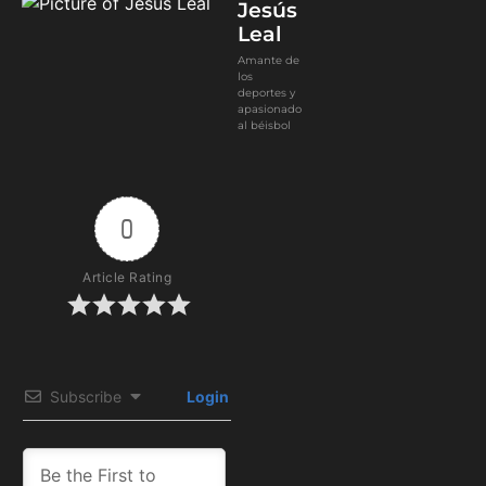
Jesús
Leal
Amante de
los
deportes y
apasionado
al béisbol
0
Article Rating
Subscribe
Login