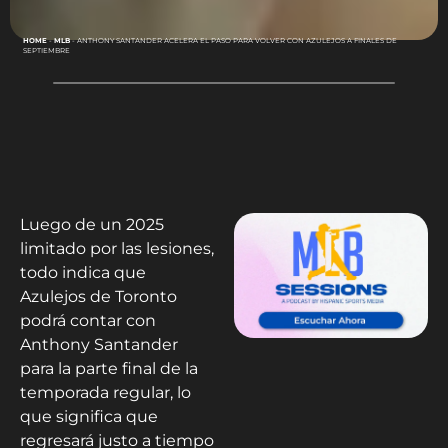
HOME
-
MLB
-
ANTHONY SANTANDER ACELERA EL PASO PARA VOLVER CON AZULEJOS A FINALES DE
SEPTIEMBRE
Luego de un 2025
limitado por las lesiones,
todo indica que
Azulejos de Toronto
podrá contar con
Anthony Santander
para la parte final de la
temporada regular, lo
que significa que
regresará justo a tiempo