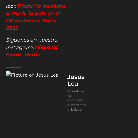
leer:
Piastri le arrebata
a Norris la pole en el
GP de Países Bajos
2025
Síguenos en nuestro
Instagram:
Hispanic
Sports Medi
a
Jesús
Leal
Amante de
los
deportes y
apasionado
al béisbol