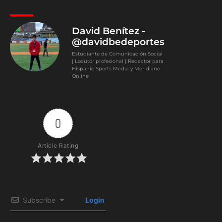
David Benítez -
@davidbedeportes
Estudiante de Comunicación Social
| Locutor profesional | Redactor para
Hispanic Sports Media y Meridiano
Online
0
Article Rating
Subscribe
Login