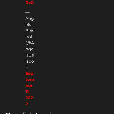
Rz0
—
Ang
els
Béis
bol
(@A
nge
lsBe
isbo
l)
Sep
tem
ber
11,
202
2