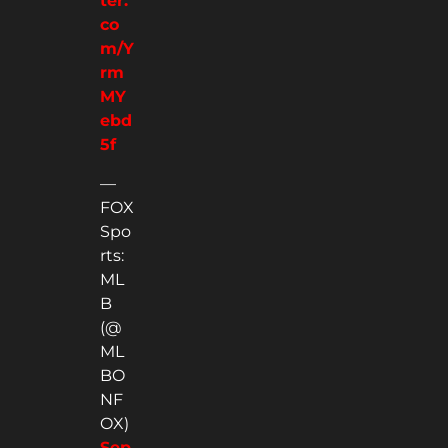
ter.
co
m/Y
rm
MY
ebd
5f
—
FOX
Spo
rts:
ML
B
(@
ML
BO
NF
OX)
Sep