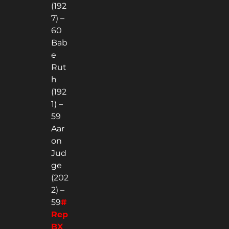
(192
7) –
60
Bab
e
Rut
h
(192
1) –
59
Aar
on
Jud
ge
(202
2) –
59
#
Rep
BX