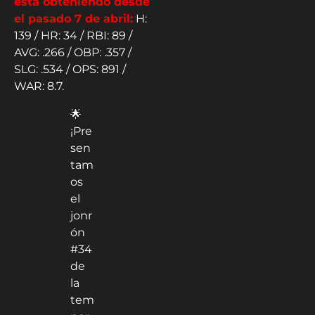
está obteniendo desde
el pasado 7 de abril:
H:
139 / HR: 34 / RBI: 89 /
AVG: .266 / OBP: .357 /
SLG: .534 / OPS: 891 /
WAR: 8.7.
🌟
¡Pre
sen
tam
os
el
jonr
ón
#34
de
la
tem