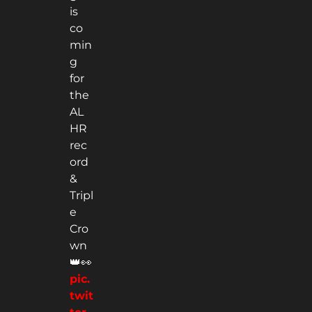
is
co
min
g
for
the
AL
HR
rec
ord
&
Tripl
e
Cro
wn
👑👀
pic.
twit