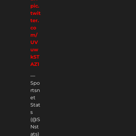
pic.
twit
ter.
co
m/
UV
uw
kST
AZ1
—
Spo
rtsn
et
Stat
s
(@S
Nst
ats)