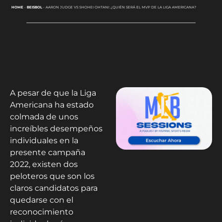
HOME
-
BEISBOL
-
AARON JUDGE VS SHOHEI OHTANI: ¿QUIÉN SERÁ EL MVP DE LA LIGA AMERICANA?
A pesar de que la Liga
Americana ha estado
colmada de unos
increíbles desempeños
individuales en la
presente campaña
2022, existen dos
peloteros que son los
claros candidatos para
quedarse con el
reconocimiento