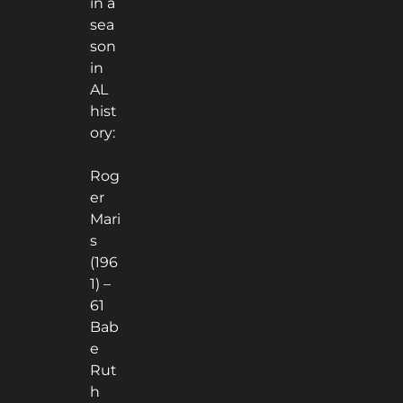
in a
sea
son
in
AL
hist
ory:
Rog
er
Mari
s
(196
1) –
61
Bab
e
Rut
h