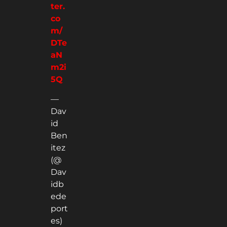
ter.
co
m/
DTe
aN
m2i
5Q
—
Dav
id
Ben
itez
(@
Dav
idb
ede
port
es)