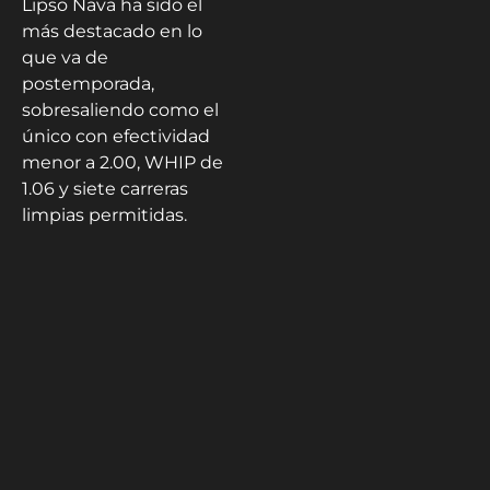
Lipso Nava ha sido el
más destacado en lo
que va de
postemporada,
sobresaliendo como el
único con efectividad
menor a 2.00, WHIP de
1.06 y siete carreras
limpias permitidas.
Con todavía camino por
recorrer en enero, el
ahora mejor cerrador de
la temporada espera
seguir siendo
importante para los
suyos en la busca por el
campeonato.