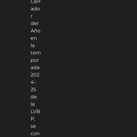
Cerr
ado
r
del
Año
en
la
tem
por
ada
202
4-
25
de
la
LVB
P,
se
con