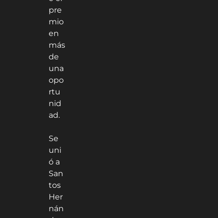
pre
mio
en
más
de
una
opo
rtu
nid
ad.
Se
uni
ó a
San
tos
Her
nán