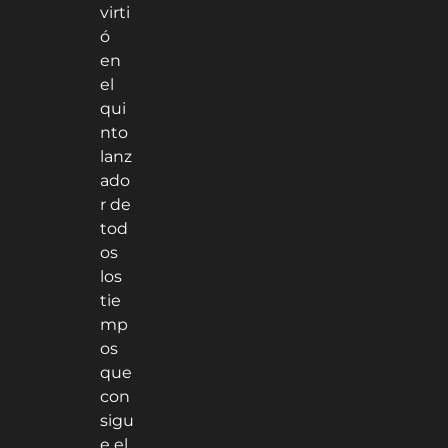
virti
ó
en
el
qui
nto
lanz
ado
r de
tod
os
los
tie
mp
os
que
con
sigu
e el