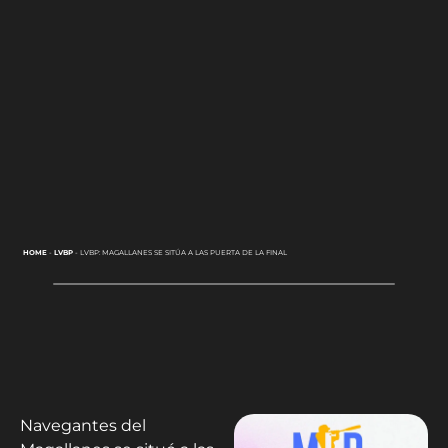
HOME
-
LVBP
-
LVBP: MAGALLANES SE SITÚA A LAS PUERTA DE LA FINAL
Navegantes del