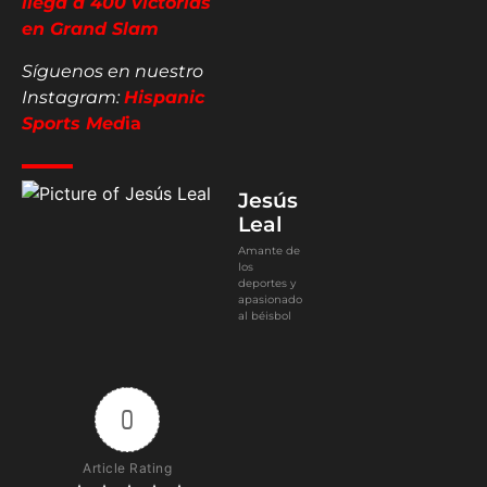
llega a 400 victorias
en Grand Slam
Síguenos en nuestro
Instagram:
Hispanic
Sports Med
ia
Jesús
Leal
Amante de
los
deportes y
apasionado
al béisbol
0
Article Rating