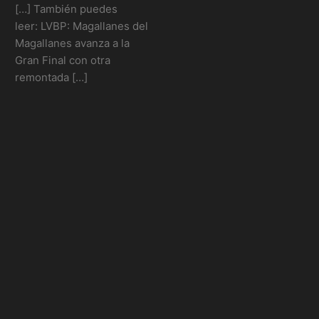
[…] También puedes
leer: LVBP: Magallanes del
Magallanes avanza a la
Gran Final con otra
remontada […]
Reply
0
Artículos
relacionados:
NBA