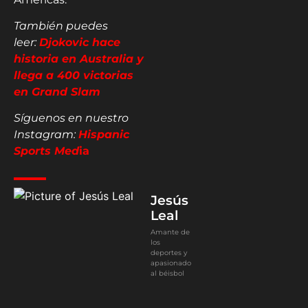
También puedes
leer:
Djokovic hace
historia en Australia y
llega a 400 victorias
en Grand Slam
Síguenos en nuestro
Instagram:
Hispanic
Sports Med
ia
Jesús
Leal
Amante de
los
deportes y
apasionado
al béisbol