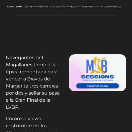
HOME
-
LVBP
-
LVBP: NAVEGANTES DEL MAGALLANES AVANZA A LA GRAN FINAL CON OTRA REMONTADA
Navegantes del
Magallanes firmó otra
épica remontada para
vencer a Bravos de
Margarita tres carreras
por dos y sellar su pase
a la Gran Final de la
LVBP.
Como se volvió
costumbre en los