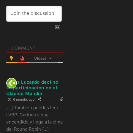
1
COMMENT
Oldest
Jesús Luzardo declinó
su participación en el
Clásico Mundial
6 months ago
[…] También puedes leer:
LVBP: Caribes sigue
encendido y llega a la cima
del Round Robin […]