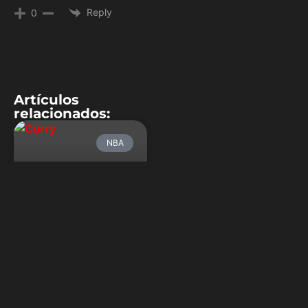
Reply
0
Artículos
relacionados:
NBA
Alarma en la
bahía: Curry se
fracturó la mano
izquierda
Lo de Golden State parece
una maldición. Antes del