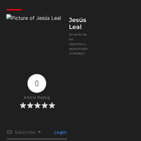
Jesús
Leal
Amante de
los
deportes y
apasionado
al béisbol
0
Article Rating
Subscribe
Login