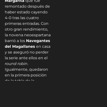
Margarita
que fue
remontado después de
haber estado cayendo
4-0 tras las cuatro
primeras entradas. Con
otro gran rendimiento,
la novena neoespartana
barrió a los
Navegantes
del Magallanes
en casa
y se aseguró no perder
la serie ante ellos en el
round robin
.
Igualmente, quedaron
en la primera posición
de la tabla de la
postemporada junto
con
Cardenales de
Lara
, presumiendo de
un récord perfecto de 2-