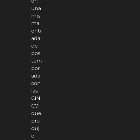
en
una
mis
ma
entr
ada
de
pos
tem
por
ada
con
las
CIN
CO
que
pro
duj
o