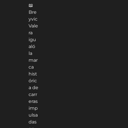
📖
Bre
yvic
Vale
ra
igu
aló
la
mar
ca
hist
óric
a de
carr
eras
imp
ulsa
das