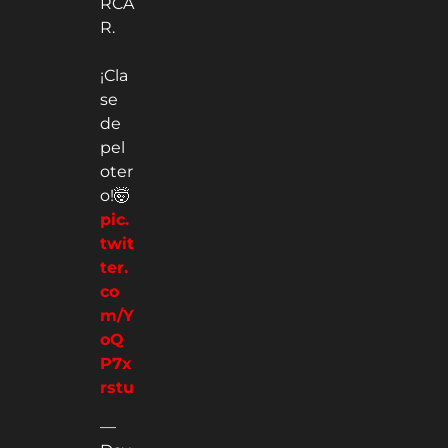
RCA
R.
¡Cla
se
de
pel
oter
o!🤯
pic.
twit
ter.
co
m/Y
oQ
P7x
rstu
—