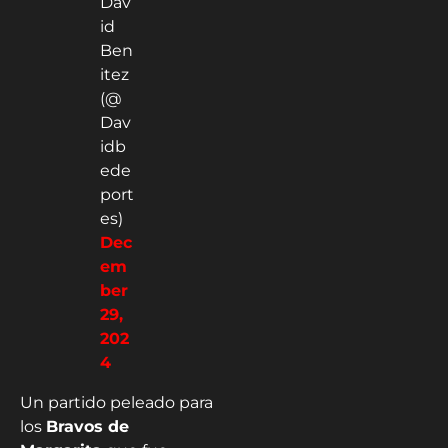
Dav
id
Ben
itez
(@
Dav
idb
ede
port
es)
Dec
em
ber
29,
202
4
Un partido peleado para
los
Bravos de