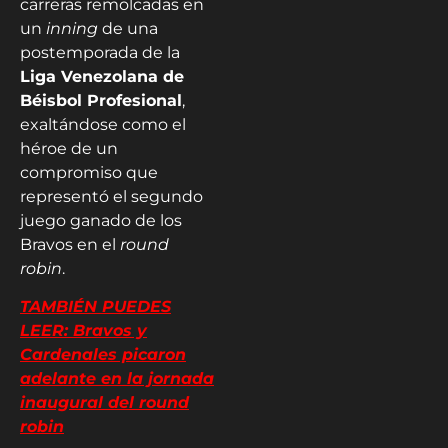
carreras remolcadas en
un
inning
de una
postemporada de la
Liga Venezolana de
Béisbol Profesional
,
exaltándose como el
héroe de un
compromiso que
representó el segundo
juego ganado de los
Bravos en el
round
robin
.
TAMBIÉN PUEDES
LEER: Bravos y
Cardenales picaron
adelante en la jornada
inaugural del round
robin