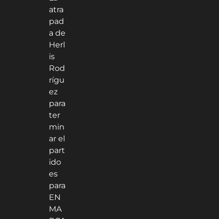
atra
pad
a de
Herl
is
Rod
rígu
ez
para
ter
min
ar el
part
ido
es
para
EN
MA