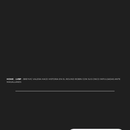
HOME
-
LVBP
-
BREYVIC VALERA HACE HISTORIA EN EL ROUND ROBIN CON SUS CINCO IMPULSADAS ANTE
MAGALLANES