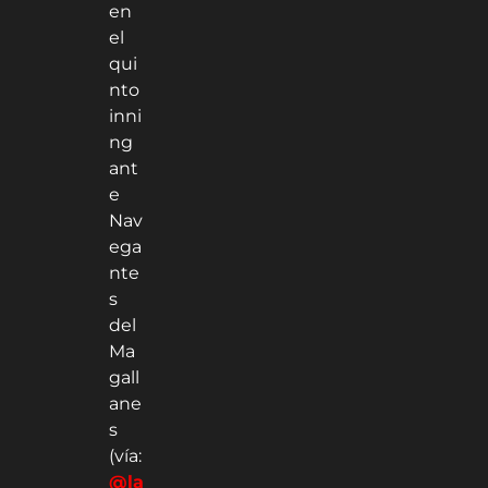
en
el
qui
nto
inni
ng
ant
e
Nav
ega
nte
s
del
Ma
gall
ane
s
(vía:
@la