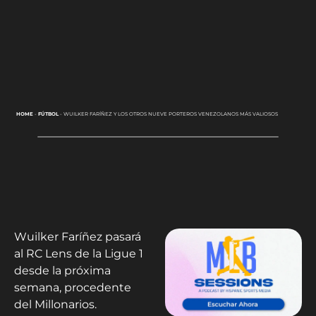
HOME
-
FÚTBOL
-
WUILKER FARÍÑEZ Y LOS OTROS NUEVE PORTEROS VENEZOLANOS MÁS VALIOSOS
Wuilker Faríñez pasará
al RC Lens de la Ligue 1
desde la próxima
semana, procedente
del Millonarios.