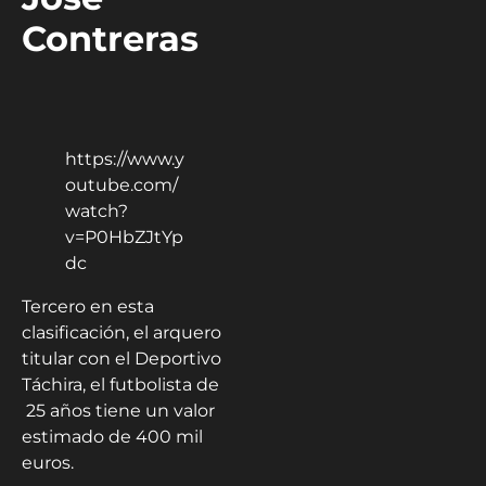
Contreras
https://www.y
outube.com/
watch?
v=P0HbZJtYp
dc
Tercero en esta
clasificación, el arquero
titular con el Deportivo
Táchira, el futbolista de
25 años tiene un valor
estimado de 400 mil
euros.