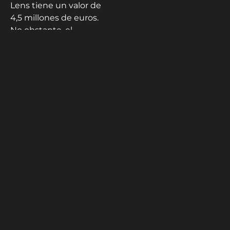
Lens tiene un valor de
4,5 millones de euros.
No obstante, el
internacional vinotinto
y subcampeón sub 20
de 2017 irá al cuadro
francés en calidad de
cedido.
¿Quiénes
son los 10
jugadores
vinotinto
más
valiosos de