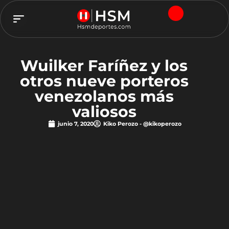
TEAM HSM
Wuilker Faríñez y los
otros nueve porteros
venezolanos más
valiosos
junio 7, 2020
Kiko Perozo - @kikoperozo