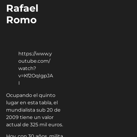
Rafael
Romo
https://www.y
outube.com/
watch?
v=Kf2OqIgpJA
I
Ocupando el quinto
lugar en esta tabla, el
mundialista sub 20 de
2009 tiene un valor
actual de 325 mil euros.
Hoy, con 30 años, milita