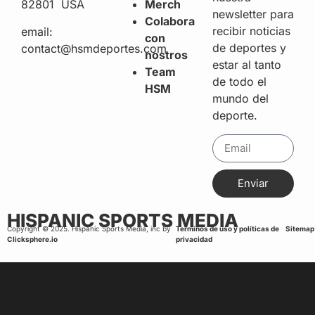
82801 USA
Merch
newsletter para
Colabora
recibir noticias
email:
con
de deportes y
contact@hsmdeportes.com
nostros
estar al tanto
Team
de todo el
HSM
mundo del
deporte.
Enviar
HISPANIC SPORTS MEDIA
Copyright © 2025. Hispanic Sports Media, inc by
Terminos de uso y políticas de
Sitemap
Clicksphere.io
privacidad