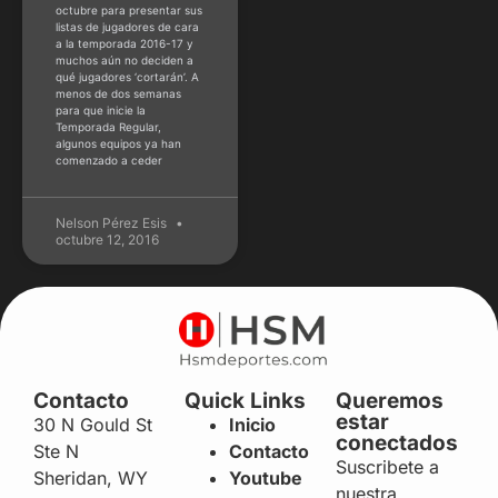
octubre para presentar sus
listas de jugadores de cara
a la temporada 2016-17 y
muchos aún no deciden a
qué jugadores ‘cortarán’. A
menos de dos semanas
para que inicie la
Temporada Regular,
algunos equipos ya han
comenzado a ceder
Nelson Pérez Esis
octubre 12, 2016
Contacto
Quick Links
Queremos
estar
30 N Gould St
Inicio
conectados
Ste N
Contacto
Suscribete a
Sheridan, WY
Youtube
nuestra