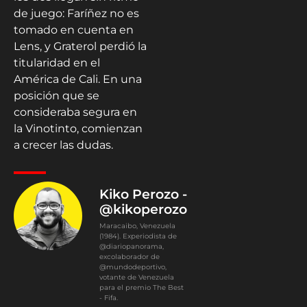
de juego: Faríñez no es
tomado en cuenta en
Lens, y Graterol perdió la
titularidad en el
América de Cali. En una
posición que se
consideraba segura en
la Vinotinto, comienzan
a crecer las dudas.
Kiko Perozo -
@kikoperozo
Maracaibo, Venezuela
(1984). Experiodista de
@diariopanorama,
excolaborador de
@mundodeportivo,
votante de Venezuela
para el premio The Best
- Fifa.