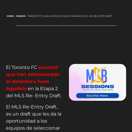
HOME
-
CANADÁ
-
TORONTO FC: JUAN AGUDELO ES SELECCIONADO EN EL MLS RE-ENTRY DRAFT
El Toronto FC
anunció
que han seleccionado
al delantero Juan
Agudelo
en la Etapa 2
del MLS Re- Entry Draft.
El MLS Re-Entry Draft,
es un draft que les da la
oportunidad a los
equipos de seleccionar