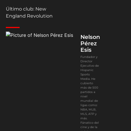
Último club: New
England Revolution
Nelson
Pérez
Esis
Fundador y
Director
Ejecutivo de
Hispanic
Sports
Media. He
cubierto
más de 500
partidos a
nivel
mundial de
ligas como:
NBA, MLB,
MLS, ATP y
más.
Fánatico del
cine y de la