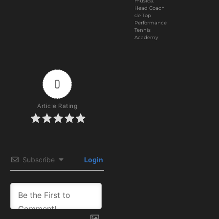
música.
Head Coach
de Top
Performance
Tennis
Academy
0
Article Rating
Subscribe
Login