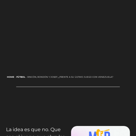
HOME
-
FÚTBOL
-
RINCÓN, RONDÓN Y JOSEF, ¿FRENTE A SU ÚLTIMO JUEGO CON VENEZUELA?
La idea es que no. Que