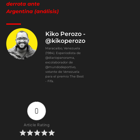
derrota ante
Argentina (análisis)
Kiko Perozo -
@kikoperozo
Maracaibo, Venezuela
(1984). Experiodista de
@diariopanorama,
excolaborador de
@mundodeportivo,
votante de Venezuela
para el premio The Best
- Fifa.
0
Article Rating