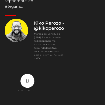
septiembre, en
Bérgamo.
Kiko Perozo -
@kikoperozo
Maracaibo, Venezuela
(1984). Experiodista de
@diariopanorama,
excolaborador de
@mundodeportivo,
votante de Venezuela
para el premio The Best
- Fifa.
0
Article Rating