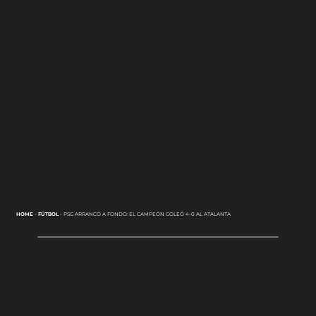
HOME
-
FÚTBOL
-
PSG ARRANCÓ A FONDO: EL CAMPEÓN GOLEÓ 4-0 AL ATALANTA