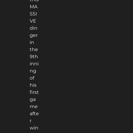
MA
SSI
VE
din
ger
in
the
9th
inni
ng
of
his
first
ga
me
afte
r
win