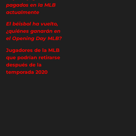
pagados en la MLB
actualmente
El béisbol ha vuelto,
¿quiénes ganarán en
el Opening Day MLB?
Jugadores de la MLB
que podrían retirarse
después de la
temporada 2020
TOP: Equipos fuertes
de la MLB que podrían
decepcionar en 2020
Estos son los casos
positivos de los
jugadores de MLB