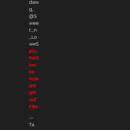
daw
g,
@S
wee
t_n
_Lo
we5
pic.
twit
ter.
co
m/e
dO
qH
wZ
F8s
—
Ta