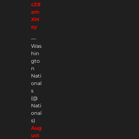
cZ8
am
XM
ey
—
Was
hin
gto
n
Nati
onal
s
(@
Nati
onal
s)
Aug
ust