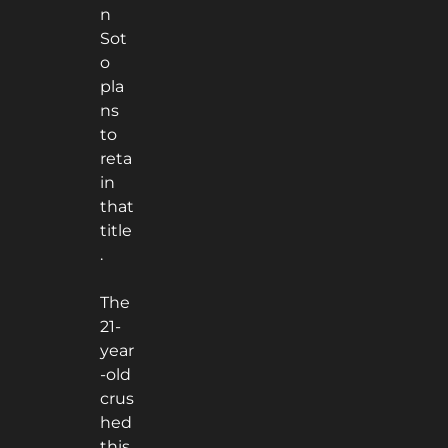
n
Sot
o
pla
ns
to
reta
in
that
title
.
The
21-
year
-old
crus
hed
this