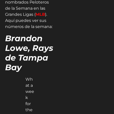
nombrados Peloteros
de la Semana en las
Grandes Ligas (
MLB
).
Aquí puedes ver sus
números de la semana:
Brandon
Lowe, Rays
de Tampa
Bay
Wh
at a
wee
k
for
the