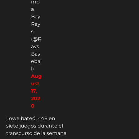
mp
a
Bay
Ray
s
(@R
ays
Bas
ebal
l)
Aug
ust
17,
202
0
Lowe bateó .448 en
siete juegos durante el
transcurso de la semana