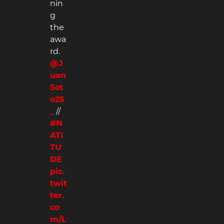
nin
g
the
awa
rd.
@J
uan
Sot
o25
_
//
#N
ATI
TU
DE
pic.
twit
ter.
co
m/L