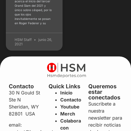
acerca el inicio del tercer
Grand Slam del 2021 y
único sobre césped, por lo
que los ojos
inevitablemente se posan
en Roger Federer y su
HSM Staff
junio 26,
2021
Contacto
Quick Links
Queremos
estar
30 N Gould St
Inicio
conectados
Ste N
Contacto
Suscribete a
Sheridan, WY
Youtube
nuestra
82801 USA
Merch
newsletter para
Colabora
recibir noticias
email:
con