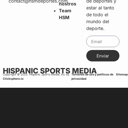
de deportes y
contact@hsmdeportes.com
nostros
estar al tanto
Team
de todo el
HSM
mundo del
deporte.
Enviar
HISPANIC SPORTS MEDIA
Copyright © 2025. Hispanic Sports Media, inc by
Terminos de uso y políticas de
Sitemap
Clicksphere.io
privacidad