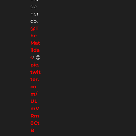
de
her
do,
@T
he
Mat
ilda
s
! 😜
pic.
twit
ter.
co
m/
UL
mV
Rm
0Ct
B