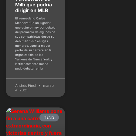
Milb que podría
dirigir en MLB
El venezolano Carlos
Mendoza fue un jugador
que estuvo muy por debajo
del promedio de algunos de
sus compatriotas desde su
debut en 1997 en ligas
menores. Jugó la mayor
parte de su carrera en la
organización de los
Yankees de Nueva York y
lastimosamente nunca
pudo debutar en la
Andrés Finol
marzo
4, 2021
TENIS