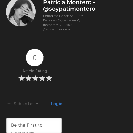
Patricia Montero -
@soypatimontero
Periodista Deportiva | HSM
Deportes Sígueme en X,
Instagram y TikTok:
@soypatimontero
0
Article Rating
Subscribe
Login