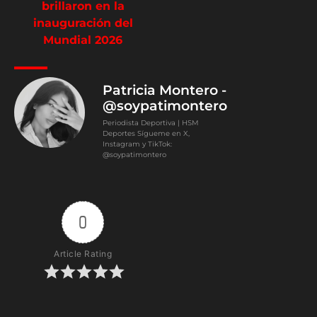
brillaron en la
inauguración del
Mundial 2026
Patricia Montero -
@soypatimontero
Periodista Deportiva | HSM
Deportes Sígueme en X,
Instagram y TikTok:
@soypatimontero
0
Article Rating