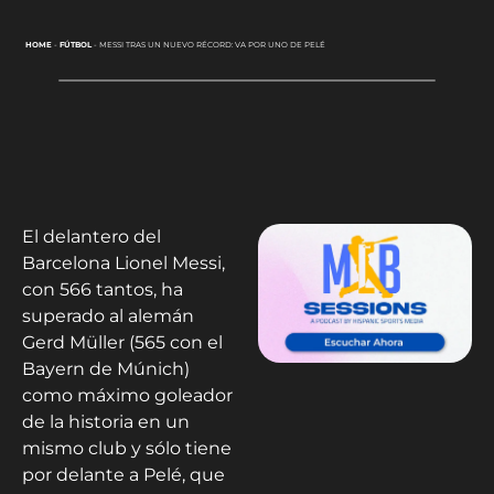
HOME
-
FÚTBOL
-
MESSI TRAS UN NUEVO RÉCORD: VA POR UNO DE PELÉ
El delantero del
Barcelona Lionel Messi,
con 566 tantos, ha
superado al alemán
Gerd Müller (565 con el
Bayern de Múnich)
como máximo goleador
de la historia en un
mismo club y sólo tiene
por delante a Pelé, que