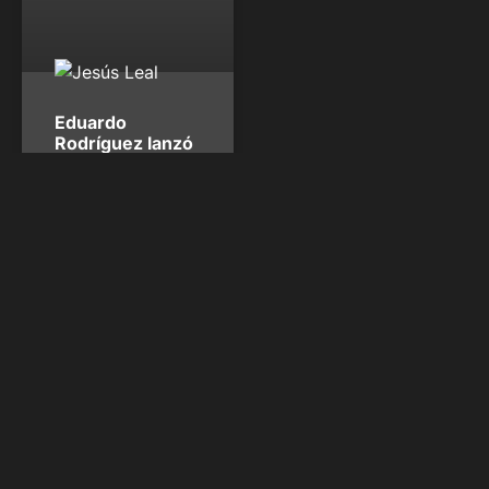
Eduardo
Rodríguez lanzó
como un as en la
7° semana de
MLB
En un periodo donde los
venezolanos no tuvieron su
mejor actuación, Eduardo
Rodríguez lanzó como un as
para convertirse en el
venezolano más destacado
en la séptima semana en la
MLB. Durante el periodo del
4 al 10 de mayo, E-Rod
solamente toleró seis hits y
una carrera en 15
Jesús Leal
mayo 11,
2026