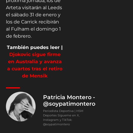
próxima jornada, los de
Arteta visitarán al Leeds
el sábado 31 de enero y
los de Carrick recibirán
al Fulham el domingo 1
de febrero.
También puedes leer |
Djokovic sigue firme
en Australia y avanza
a cuartos tras el retiro
de Mensik
Patricia Montero -
@soypatimontero
Periodista Deportiva | HSM
Deportes Sígueme en X,
Instagram y TikTok:
@soypatimontero