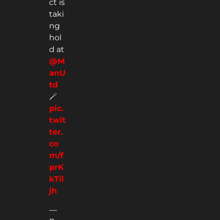
ct is
taki
ng
hol
d at
@M
anU
td
🪄
pic.
twit
ter.
co
m/f
prK
kTil
jh
—