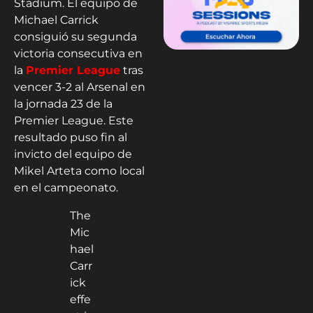
Stadium. El equipo de
Michael Carrick
consiguió su segunda
victoria consecutiva en
la
Premier League
tras
vencer 3-2 al Arsenal en
la jornada 23 de la
Premier League. Este
resultado puso fin al
invicto del equipo de
Mikel Arteta como local
en el campeonato.
The
Mic
hael
Carr
ick
effe