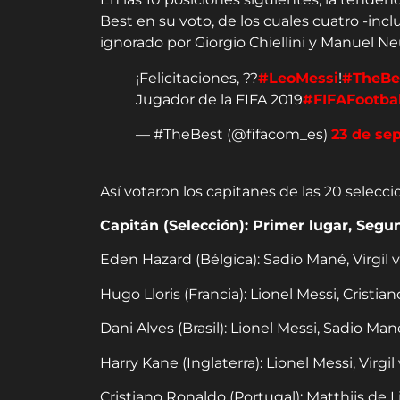
Best en su voto, de los cuales cuatro -incl
ignorado por Giorgio Chiellini y Manuel Ne
¡Felicitaciones, ??
#LeoMessi
!
#TheBe
Jugador de la FIFA 2019
#FIFAFootba
— #TheBest (@fifacom_es)
23 de se
Así votaron los capitanes de las 20 selecc
Capitán (Selección): Primer lugar, Segun
Eden Hazard (Bélgica): Sadio Mané, Virgil v
Hugo Lloris (Francia): Lionel Messi, Cristi
Dani Alves (Brasil): Lionel Messi, Sadio Mané
Harry Kane (Inglaterra): Lionel Messi, Virgi
Cristiano Ronaldo (Portugal): Matthijs de 