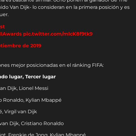
uido Van Dijk- lo consideran en la primera posición y es
uer.
st
llAwards
pic.twitter.com/mlcK8f9tk9
ptiembre de 2019
iones mejor posicionadas en el ránking FIFA:
do lugar, Tercer lugar
an Dijk, Lionel Messi
ano Ronaldo, Kylian Mbappé
, Virgil van Dijk
l van Dijk, Cristiano Ronaldo
Ligt, Frenkie de Jong, Kylian Mbappé