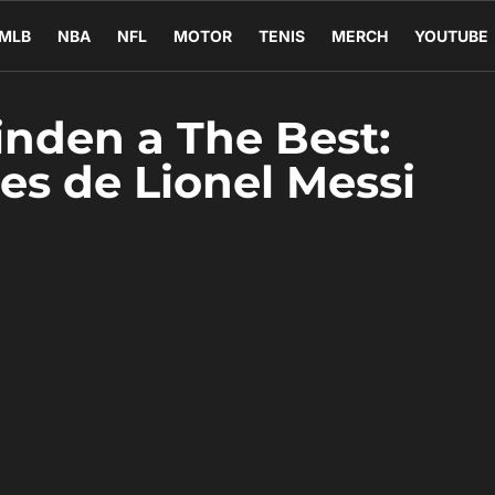
MLB
NBA
NFL
MOTOR
TENIS
MERCH
YOUTUBE
inden a The Best:
ies de Lionel Messi