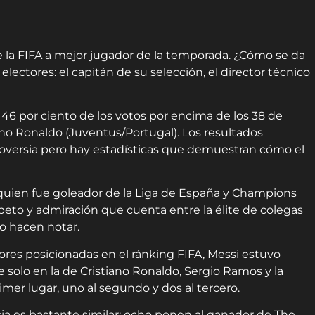
de la FIFA a mejor jugador de la temporada. ¿Cómo se da
electores: el capitán de su selección, el director técnico
l 46 por ciento de los votos por encima de los 38 de
iano Ronaldo (Juventus/Portugal). Los resultados
oversia pero hay estadísticas que demuestran cómo el
, quien fue goleador de la Liga de España y Champions
peto y admiración que cuenta entre la élite de colegas
lo hacen notar.
ores posicionadas en el ránking FIFA, Messi estuvo
solo en la de Cristiano Ronaldo, Sergio Ramos y la
imer lugar, uno al segundo y dos al tercero.
cia es bastante similar: ocho ponen al ganador de The