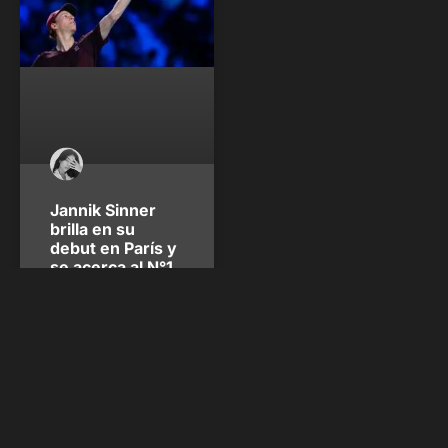
Jannik Sinner
brilla en su
debut en París y
se acerca al N°1
Otro torneo de pista
cubierta: otra victoria de
Jannik Sinner. El italiano
superó su primera prueba
en el Masters 1000 de París
2025 al vencer 6-4 y 6-2 a
Zizou Bergs e inició su
caminó para recuperar el
N°1 del mundo, luego de
que Carlos Alcaraz fuese
eliminado del torneo