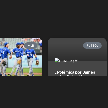
MLB
FÚTBOL
¿Polémica por James
entre Colombia y
Bayern Munich?
El cuerpo técnico de la selección
colombiana de fútbol no descarta la
posibilidad de alinear al volante del
Bayern Munich James Rodríguez en el
partido frente a Venezuela del
próximo jueves por las eliminatorias