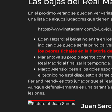
Las bajas del Real M
En el próximo verano se pueden ver varias
una lista de alguos jugadores que tienen s
https://www.instagram.com/p/Cqvjd
Eden Hazard: el belga no entra en lo
indican que puede ser la principal v
los peores fichajes en la historia de
Mariano: ya su propio agente confir
Real Madrid al finalizar la temporada.
Marco Asensio: pese a los goles espo
el técnico no está dispuesto a dársel
Ferland Mendy es otro jugador que el Te
Aunque defensivamente es una garantía par
lesiones.
Juan Sarc