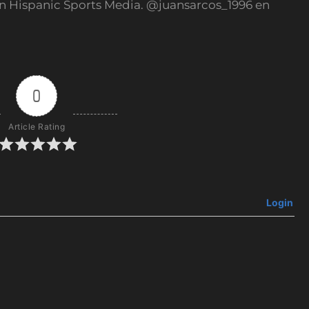
n Hispanic Sports Media. @juansarcos_1996 en
0
Article Rating
Login