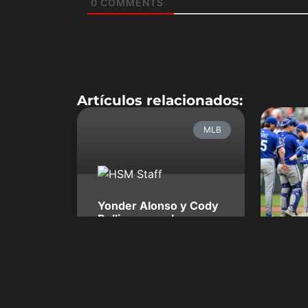
0
COMMENTS
Artículos relacionados:
MLB
Yonder Alonso y Cody
Bellinger son los
jugadores de la
semana en MLB
Finalizó la quinta semana de acción
en las Grandes Ligas y los jugadores
que se llevaron el reconocimiento a
los mejores en dicho lapso de tiempo,
son el joven sensación Cody Bellinger