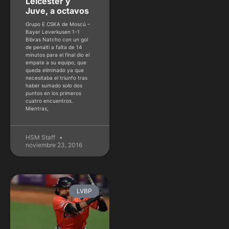
Leicester y
Juve, a octavos
Grupo E CSKA de Moscú –
Bayer Leverkusen 1-1
Bibras Natcho con un gol
de penalti a falta de 14
minutos para el final dio el
empate a su equipo, que
queda eliminado ya que
necesitaba el triunfo tras
haber sumado solo dos
puntos en los primeros
cuatro encuentros.
Mientras,
HSM Staff
noviembre 23, 2016
LVBP