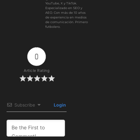
YouTube, X y TikTok.
Especializado en SEO y
AEO. Con más de 10 años
de experiencia en medios
de comunicación. Primero
futbolero.
0
Article Rating
Subscribe
Login