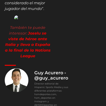
considerado el mejor
jugador del mundo
“.
También te puede
interesar:
Joselu se
viste de héroe ante
Italia y lleva a España
a la final de la Nations
League
Guy Acurero -
@guy_acurero
Director editorial de
Hispanic Sports Media y sus
diferentes plataformas:
hsmdeportes.com,
hsm_deportes en
Instagram y
@HSMDeportes en