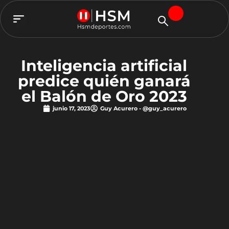
TEAM HSM
Inteligencia artificial
predice quién ganará
el Balón de Oro 2023
junio 17, 2023
Guy Acurero - @guy_acurero