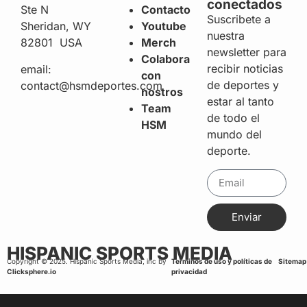
conectados
Ste N
Contacto
Suscribete a
Sheridan, WY
Youtube
nuestra
82801 USA
Merch
newsletter para
Colabora
recibir noticias
email:
con
de deportes y
contact@hsmdeportes.com
nostros
estar al tanto
Team
de todo el
HSM
mundo del
deporte.
Enviar
HISPANIC SPORTS MEDIA
Copyright © 2025. Hispanic Sports Media, inc by
Terminos de uso y políticas de
Sitemap
Clicksphere.io
privacidad