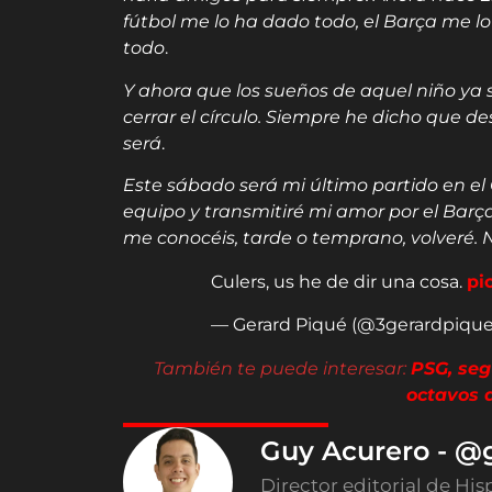
fútbol me lo ha dado todo, el Barça me lo
todo
.
Y ahora que los sueños de aquel niño ya
cerrar el círculo. Siempre he dicho que d
será
.
Este sábado será mi último partido en el
equipo y transmitiré mi amor por el Barça 
me conocéis, tarde o temprano, volveré. 
Culers, us he de dir una cosa.
pi
— Gerard Piqué (@3gerardpiqu
También te puede interesar:
PSG, seg
octavos 
Guy Acurero - @
Director editorial de His