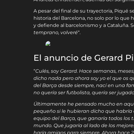
A pesar del final de su trayectoria, Piqué 
historia del Barcelona, no solo por lo que 
y defiende al barcelonismo y a Cataluña. Se
temprano, volveré
“.
El anuncio de Gerard P
“
Culés, soy Gerard. Hace semanas, meses
dicho nada pero ahora soy yo el que os q
del Barça desde siempre, nací en una fa
no quería ser futbolista, quería ser jugad
Últimamente he pensado mucho en aquel
pequeño si le hubieran dicho que habría 
equipo del Barça, que ganaría todos los t
mundo. Que jugaría al lado de los mejores
haría amigos para siempre. Ahora hace 25