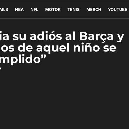
MLB
NBA
NFL
MOTOR
TENIS
MERCH
YOUTUBE
a su adiós al Barça y
ños de aquel niño se
mplido”
o