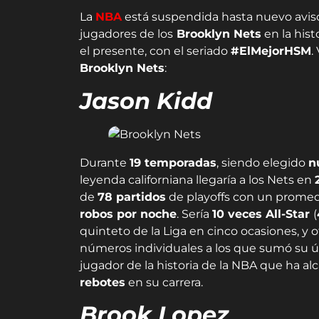
La
NBA
está suspendida hasta nuevo aviso
jugadores de los
Brooklyn Nets
en la his
el presente, con el seriado
#ElMejorHSM
.
Brooklyn Nets
:
Jason Kidd
Durante
19 temporadas
, siendo elegido
n
leyenda californiana llegaría a los Nets en
de
78 partidos
de playoffs con un prome
robos por noche
. Sería
10 veces All-Star
(
quinteto de la Liga en cinco ocasiones, y 
números individuales a los que sumó su úni
jugador de la historia de la NBA que ha al
rebotes
en su carrera.
Brook Lopez