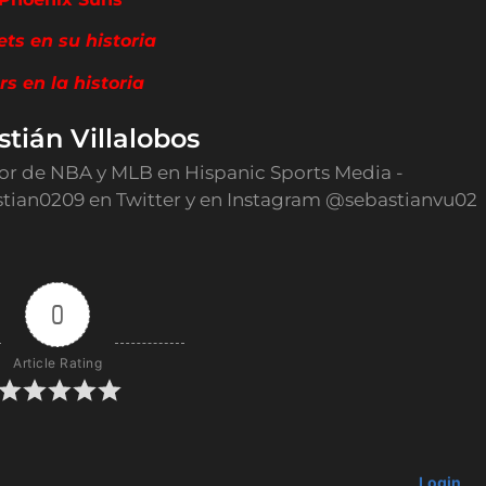
ts en su historia
s en la historia
tián Villalobos
or de NBA y MLB en Hispanic Sports Media -
tian0209 en Twitter y en Instagram @sebastianvu02
0
Article Rating
Login