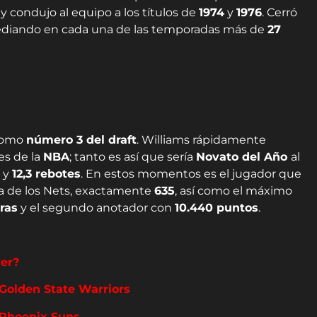
y condujo al equipo a los títulos de
1974
y
1976
. Cerró
ediando en cada una de las temporadas más de
27
omo
número 3 del draft
. Williams rápidamente
es de la
NBA
; tanto es así que sería
Novato del Año
al
y
12,3 rebotes
. En estos momentos es el jugador que
a de los Nets, exactamente
635
, así como el máximo
ras
y el segundo anotador con
10.440 puntos
.
ver?
Golden State Warriors
 Phoenix Suns