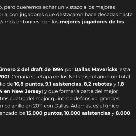
, pero queremos echar un vistazo a los mejores
toria, con jugadores que destacaron hace décadas hasta
 Vamos entonces, con los
mejores jugadores de los
úmero 2 del draft de 1994
por
Dallas Mavericks
, esta
2001
. Cerraría su etapa en los Nets disputando un total
dio de
16,8 puntos
,
9,1 asistencias,
8,2 rebotes
y
1,8
4 en New Jersey
) y que formaría parte del mejor
otras cuatro del mejor quinteto defensivo; grandes
co anillo en 2011 con Dallas. Además, es el único
canzado los
15.000 puntos
,
10.000 asistencias
y
8.000